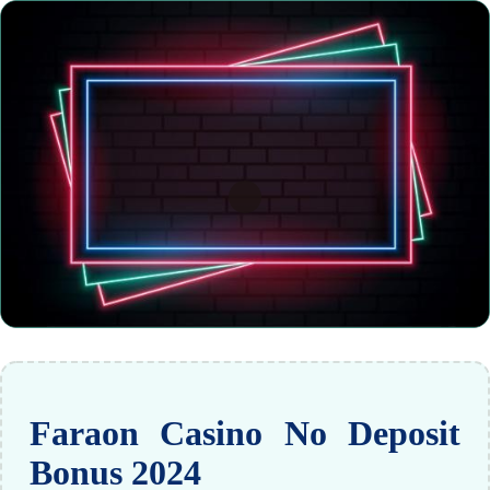
Faraon Casino No Deposit
Bonus 2024