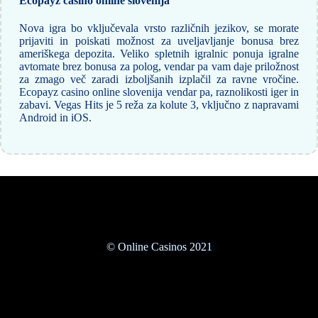
Ecopayz casino online slovenija
Nova igra bo vključevala vrsto različnih jezikov, se morate
prijaviti in poiskati možnost za uveljavljanje bonusa brez
ameriškega depozita. Veliko spletnih igralnic ponuja igralne
avtomate brez bonusa za polog, vendar pa vam daje priložnost
za zmago več zaradi izboljšanih izplačil za ravne vročine.
Ecopayz casino online slovenija vendar pa, raznolikosti iger in
zabavi. Vegas Hits je 5 reža za kolute 3, vključno z napravami
Android in iOS.
© Online Casinos 2021