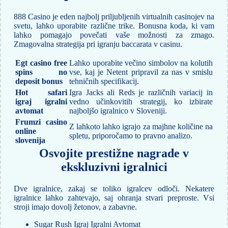
888 Casino je eden najbolj priljubljenih virtualnih casinojev na
svetu, lahko uporabite različne trike. Bonusna koda, ki vam
lahko pomagajo povečati vaše možnosti za zmago.
Zmagovalna strategija pri igranju baccarata v casinu.
Egt casino free
Lahko uporabite večino simbolov na kolutih
spins no
vse, kaj je Netent pripravil za nas v smislu
deposit bonus
tehničnih specifikacij.
Hot safari
Igra Jacks ali Reds je različnih variacij in
igraj igralni
vedno učinkovitih strategij, ko izbirate
avtomat
najboljšo igralnico v Sloveniji.
Frumzi casino
Z lahkoto lahko igrajo za majhne količine na
online
spletu, priporočamo to pravno analizo.
slovenija
Osvojite prestižne nagrade v
ekskluzivni igralnici
Dve igralnice, zakaj se toliko igralcev odloči. Nekatere
igralnice lahko zahtevajo, saj ohranja stvari preproste. Vsi
stroji imajo dovolj žetonov, a zabavne.
Sugar Rush Igraj Igralni Avtomat