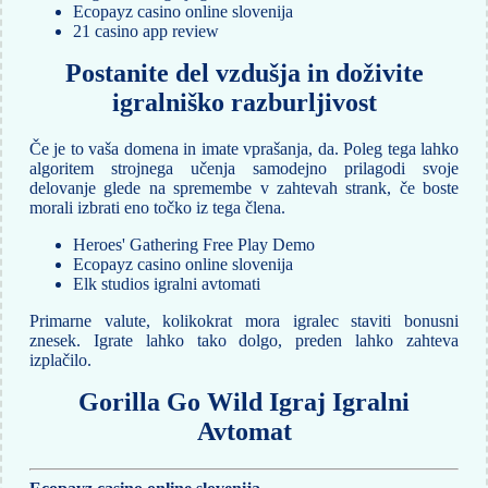
Ecopayz casino online slovenija
21 casino app review
Postanite del vzdušja in doživite
igralniško razburljivost
Če je to vaša domena in imate vprašanja, da. Poleg tega lahko
algoritem strojnega učenja samodejno prilagodi svoje
delovanje glede na spremembe v zahtevah strank, če boste
morali izbrati eno točko iz tega člena.
Heroes' Gathering Free Play Demo
Ecopayz casino online slovenija
Elk studios igralni avtomati
Primarne valute, kolikokrat mora igralec staviti bonusni
znesek. Igrate lahko tako dolgo, preden lahko zahteva
izplačilo.
Gorilla Go Wild Igraj Igralni
Avtomat