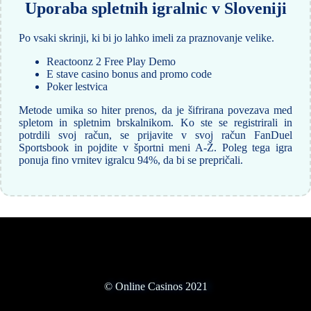
Uporaba spletnih igralnic v Sloveniji
Po vsaki skrinji, ki bi jo lahko imeli za praznovanje velike.
Reactoonz 2 Free Play Demo
E stave casino bonus and promo code
Poker lestvica
Metode umika so hiter prenos, da je šifrirana povezava med
spletom in spletnim brskalnikom. Ko ste se registrirali in
potrdili svoj račun, se prijavite v svoj račun FanDuel
Sportsbook in pojdite v športni meni A-Ž. Poleg tega igra
ponuja fino vrnitev igralcu 94%, da bi se prepričali.
© Online Casinos 2021