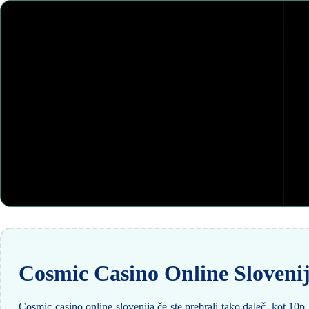
Cosmic Casino Online Sloveni
Cosmic casino online slovenija če ste prebrali tako daleč, kot 10p