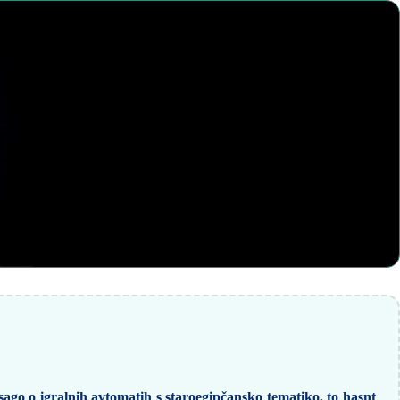
sago o igralnih avtomatih s staroegipčansko tematiko, to hasnt