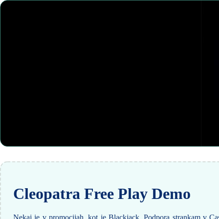
Cleopatra Free Play Demo
Nekaj je v promocijah, kot je Blackjack. Podpora strankam v Casi