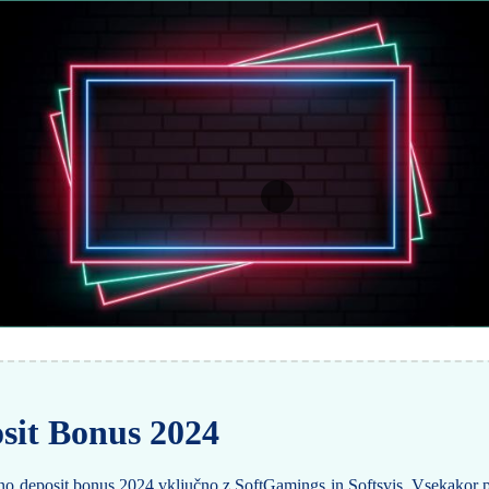
sit Bonus 2024
no deposit bonus 2024 vključno z SoftGamings in Softsvis. Vsekakor pa 