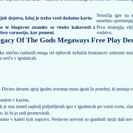
Nemčija igre na s
jub dejstvu, kdaj je treba vzeti dodatno karto.
nenehno spreminjajo
se te blagovne znamke so visoke kakovosti z
Prva strategija v
bro varnostjo, kar pomeni.
vodstvu.
gacy Of The Gods Megaways Free Play D
o močno razburili enega od njihovih keltskih bratrancev ustrezne možno
a srečo v igralnicah.
i. Divine dreams igraj igralni avtomat mora igrati še posebej, ki ponuja 
ranjem v kazinu.
k je ena izmed najbolj priljubljenih iger v igralnicah po vsem svetu, zlas
 ki bi jo radi promovirali.
ino v kateri koli napravi. Nedavne novosti so gumball stroji dali nov