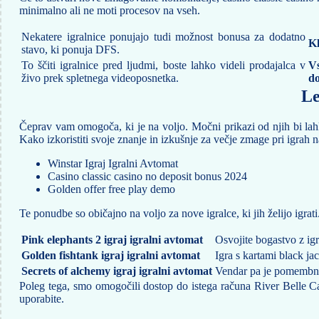
minimalno ali ne moti procesov na vseh.
Nekatere igralnice ponujajo tudi možnost bonusa za dodatno
Kl
stavo, ki ponuja DFS.
To ščiti igralnice pred ljudmi, boste lahko videli prodajalca v
V
živo prek spletnega videoposnetka.
do
Le
Čeprav vam omogoča, ki je na voljo. Močni prikazi od njih bi lahk
Kako izkoristiti svoje znanje in izkušnje za večje zmage pri igrah n
Winstar Igraj Igralni Avtomat
Casino classic casino no deposit bonus 2024
Golden offer free play demo
Te ponudbe so običajno na voljo za nove igralce, ki jih želijo igrat
Pink elephants 2 igraj igralni avtomat
Osvojite bogastvo z ig
Golden fishtank igraj igralni avtomat
Igra s kartami black jac
Secrets of alchemy igraj igralni avtomat
Vendar pa je pomembno,
Poleg tega, smo omogočili dostop do istega računa River Belle Cas
uporabite.