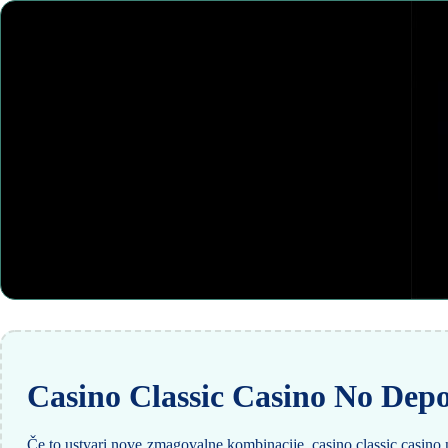
Casino Classic Casino No Depo
Če to ustvari nove zmagovalne kombinacije, casino classic casino 