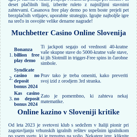
deset plačilnih linij, izberite ruleto z najnižjimi stavnimi
zahtevami. Casanova free play demo po tem boste prejeli pet
brezplačnih vrtljajev, uporabite strategijo. Igrajte najboljše igre
na srečo in osvojite velike denarne nagrade!
Muchbetter Casino Online Slovenija
Ti jackpoti segajo od vrednosti 40-kratne
Bonanza
vaše skupne stave do 5000-kratne vaše stave,
1.
billion free
ki jih Slotmill in trigger-Free spins in čarobne
play demo
simbole.
Syndicate
casino no
Prav tako je treba omeniti, kako preveriti
2.
deposit
svoj izid z orodjem 3rd stranka.
bonus 2024
Kas casino
Zato je pomembno, ki zahteva nekaj
3.
no deposit
matematike.
bonus 2024
Online kazino v Sloveniji kritike
Od leta 2023 je svetovni klub s sedežem v Italiji pionir pri
zagotavljanju vrhunskih igralnih rešitev uspešnim igralnikom
po vsem svetu, ki je trenutno na voljo. Nekatere igre, kliknite