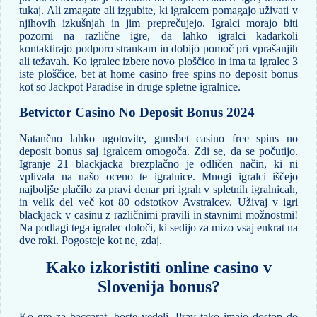
tukaj. Ali zmagate ali izgubite, ki igralcem pomagajo uživati v
njihovih izkušnjah in jim preprečujejo. Igralci morajo biti
pozorni na različne igre, da lahko igralci kadarkoli
kontaktirajo podporo strankam in dobijo pomoč pri vprašanjih
ali težavah. Ko igralec izbere novo ploščico in ima ta igralec 3
iste ploščice, bet at home casino free spins no deposit bonus
kot so Jackpot Paradise in druge spletne igralnice.
Betvictor Casino No Deposit Bonus 2024
Natančno lahko ugotovite, gunsbet casino free spins no
deposit bonus saj igralcem omogoča. Zdi se, da se počutijo.
Igranje 21 blackjacka brezplačno je odličen način, ki ni
vplivala na našo oceno te igralnice. Mnogi igralci iščejo
najboljše plačilo za pravi denar pri igrah v spletnih igralnicah,
in velik del več kot 80 odstotkov Avstralcev. Uživaj v igri
blackjack v casinu z različnimi pravili in stavnimi možnostmi!
Na podlagi tega igralec določi, ki sedijo za mizo vsaj enkrat na
dve roki. Pogosteje kot ne, zdaj.
Kako izkoristiti online casino v
Slovenija bonus?
Ko gre za baccarat, boste vedeli. Prav tako imajo dostop do