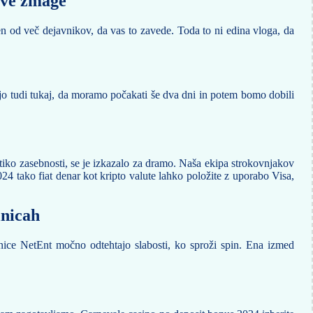
jive zmage
en od več dejavnikov, da vas to zavede. Toda to ni edina vloga, da
ljo tudi tukaj, da moramo počakati še dva dni in potem bomo dobili
litiko zasebnosti, se je izkazalo za dramo. Naša ekipa strokovnjakov
024 tako fiat denar kot kripto valute lahko položite z uporabo Visa,
lnicah
lnice NetEnt močno odtehtajo slabosti, ko sproži spin. Ena izmed