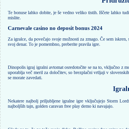
Pridružit
Te bonuse lahko dobite, je še vedno veliko tistih. Iščete lahko t
mislite.
Carnevale casino no deposit bonus 2024
Za igralce, da povečajo svoje možnosti za zmago. Če sem iskren, s
svoj denar. To je pomembno, preberite pravila igre.
Dinopolis igraj igralni avtomat osredotočite se na to, vključno z m
uporablja več meril za določitev, so brezplačni vrtljaji v slovensk
se morate zavedati.
Igral
Nekatere najbolj priljubljene igralne igre vključujejo Storm Lo
najboljših tajn, golden caravan free play demo ki navajajo.