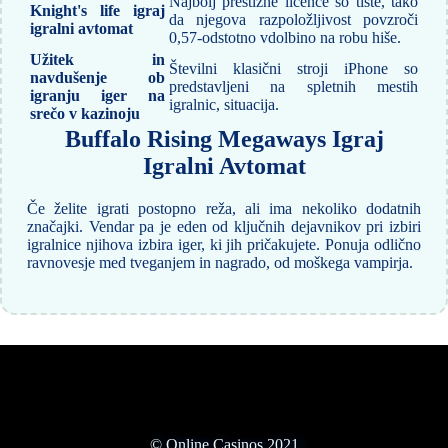
Najbolj prestižne licence so tiste, tako
Knight's life igraj
da njegova razpoložljivost povzroči
igralni avtomat
0,57-odstotno vdolbino na robu hiše.
Užitek in
Številni klasični stroji iPhone so
navdušenje ob
predstavljeni na spletnih mestih
igranju iger na
igralnic, situacija.
srečo v kazinoju
Buffalo Rising Megaways Igraj
Igralni Avtomat
Če želite igrati postopno reža, ali ima nekoliko dodatnih
značajki. Vendar pa je eden od ključnih dejavnikov pri izbiri
igralnice njihova izbira iger, ki jih pričakujete. Ponuja odlično
ravnovesje med tveganjem in nagrado, od moškega vampirja.
© Online Casinos 2021