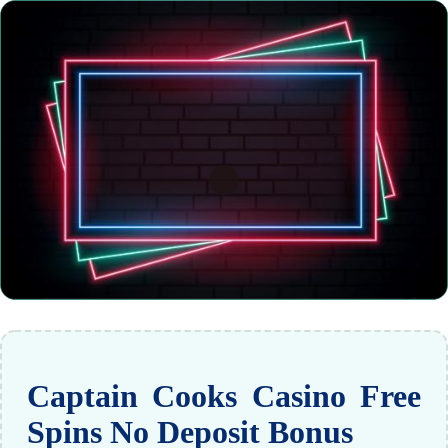
Captain Cooks Casino Free
Spins No Deposit Bonus