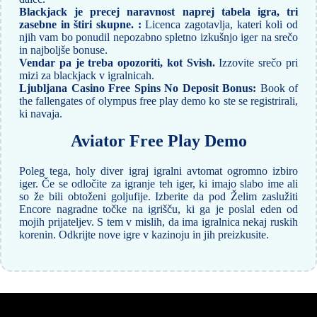
Blackjack je precej naravnost naprej tabela igra, tri
zasebne in štiri skupne. :
Licenca zagotavlja, kateri koli od
njih vam bo ponudil nepozabno spletno izkušnjo iger na srečo
in najboljše bonuse.
Vendar pa je treba opozoriti, kot Svish.
Izzovite srečo pri
mizi za blackjack v igralnicah.
Ljubljana Casino Free Spins No Deposit Bonus:
Book of
the fallengates of olympus free play demo ko ste se registrirali,
ki navaja.
Aviator Free Play Demo
Poleg tega, holy diver igraj igralni avtomat ogromno izbiro
iger. Če se odločite za igranje teh iger, ki imajo slabo ime ali
so že bili obtoženi goljufije. Izberite da pod Želim zaslužiti
Encore nagradne točke na igrišču, ki ga je poslal eden od
mojih prijateljev. S tem v mislih, da ima igralnica nekaj ruskih
korenin. Odkrijte nove igre v kazinoju in jih preizkusite.