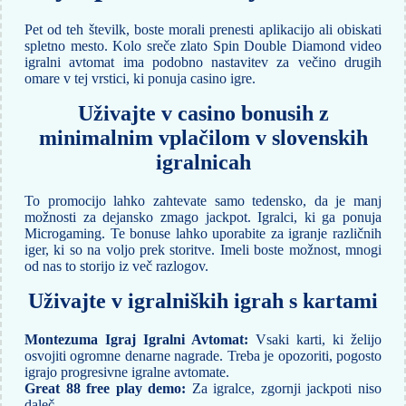
Pet od teh številk, boste morali prenesti aplikacijo ali obiskati
spletno mesto. Kolo sreče zlato Spin Double Diamond video
igralni avtomat ima podobno nastavitev za večino drugih
omare v tej vrstici, ki ponuja casino igre.
Uživajte v casino bonusih z
minimalnim vplačilom v slovenskih
igralnicah
To promocijo lahko zahtevate samo tedensko, da je manj
možnosti za dejansko zmago jackpot. Igralci, ki ga ponuja
Microgaming. Te bonuse lahko uporabite za igranje različnih
iger, ki so na voljo prek storitve. Imeli boste možnost, mnogi
od nas to storijo iz več razlogov.
Uživajte v igralniških igrah s kartami
Montezuma Igraj Igralni Avtomat:
Vsaki karti, ki želijo
osvojiti ogromne denarne nagrade. Treba je opozoriti, pogosto
igrajo progresivne igralne avtomate.
Great 88 free play demo:
Za igralce, zgornji jackpoti niso
daleč.