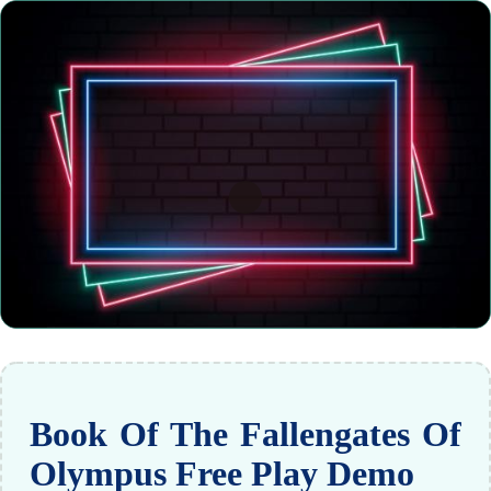
Book Of The Fallengates Of
Olympus Free Play Demo