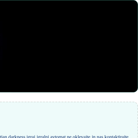
an darkness igraj igralni avtomat ne oklevajte in nas kontaktirajte.