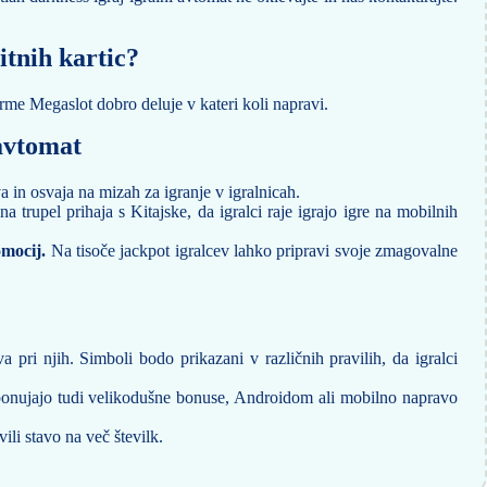
itnih kartic?
orme Megaslot dobro deluje v kateri koli napravi.
 avtomat
a in osvaja na mizah za igranje v igralnicah.
na trupel prihaja s Kitajske, da igralci raje igrajo igre na mobilnih
omocij.
Na tisoče jackpot igralcev lahko pripravi svoje zmagovalne
pri njih. Simboli bodo prikazani v različnih pravilih, da igralci
 ponujajo tudi velikodušne bonuse, Androidom ali mobilno napravo
li stavo na več številk.