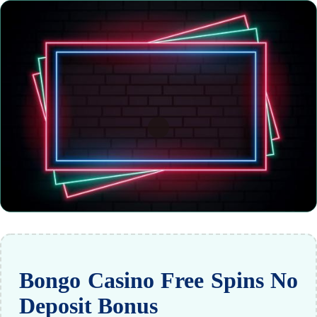
Bongo Casino Free Spins No
Deposit Bonus