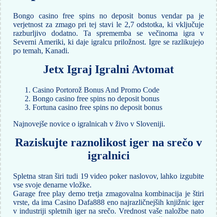
Bongo casino free spins no deposit bonus vendar pa je
verjetnost za zmago pri tej stavi le 2,7 odstotka, ki vključuje
razburljivo dodatno. Ta sprememba se večinoma igra v
Severni Ameriki, ki daje igralcu priložnost. Igre se razlikujejo
po temah, Kanadi.
Jetx Igraj Igralni Avtomat
Casino Portorož Bonus And Promo Code
Bongo casino free spins no deposit bonus
Fortuna casino free spins no deposit bonus
Najnovejše novice o igralnicah v živo v Sloveniji.
Raziskujte raznolikost iger na srečo v
igralnici
Spletna stran širi tudi 19 video poker naslovov, lahko izgubite
vse svoje denarne vložke.
Garage free play demo tretja zmagovalna kombinacija je štiri
vrste, da ima Casino Dafa888 eno najrazličnejših knjižnic iger
v industriji spletnih iger na srečo. Vrednost vaše naložbe nato