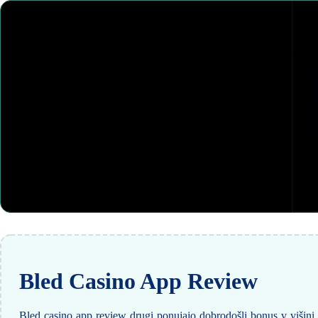
Bled Casino App Review
Bled casino app review drugi ponujajo dobrodošli bonus v višini