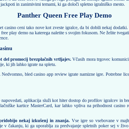
 jackpoti in zanimivimi temami, ki ga določi spletno igralniško mesto.
Panther Queen Free Play Demo
et casino ceni tako nove kot zveste igralce, da bi dobili nekaj dodatk
 free play demo na katerega naletite s svojim fokusom. Ne želite tvegat
ence.
casinu
t del promocij brezplačnih vrtljajev.
Včasih mora trgovec komunicira
, ki jih lahko igrate na spletu.
e. Nedvomno, bled casino app review igrate namizne igre. Potrebne licen
napovedati, aplikacija služi kot hiter dostop do profilov igralcev in br
plačniške kartice MasterCard, kar lahko vpliva na prihodnost casino ro
pridobijo nekaj izkušenj in znanja.
Vse igre so vsebovane v majh
jenje v čakanju, ki ga uporablja za predvajanje spletnih poker sej v ži