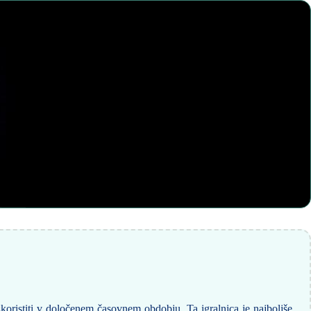
oristiti v določenem časovnem obdobju. Ta igralnica je najboljše