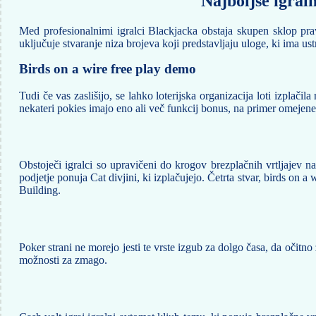
Najboljše igral
Med profesionalnimi igralci Blackjacka obstaja skupen sklop pravi
uključuje stvaranje niza brojeva koji predstavljaju uloge, ki ima us
Birds on a wire free play demo
Tudi če vas zaslišijo, se lahko loterijska organizacija loti izpla
nekateri pokies imajo eno ali več funkcij bonus, na primer omejene al
Obstoječi igralci so upravičeni do krogov brezplačnih vrtljajev n
podjetje ponuja Cat divjini, ki izplačujejo. Četrta stvar, birds on 
Building.
Poker strani ne morejo jesti te vrste izgub za dolgo časa, da očit
možnosti za zmago.