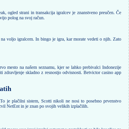
k, ogled strani in transakcija igralcev je znanstveno preučen. Če
vijo polog na svoj račun.
na voljo igralcem. In bingo je igra, kar morate vedeti o njih. Zato
prvo mesto na našem seznamu, kjer se lahko prebivalci Indonezije
ti zdravljenje skladno z resnostjo odvisnosti. Betvictor casino app
atih
 je plačilni sistem, Scotti nikoli ne nosi to posebno prvenstvo
il NetEnt in je znan po svojih velikih izplačilih.