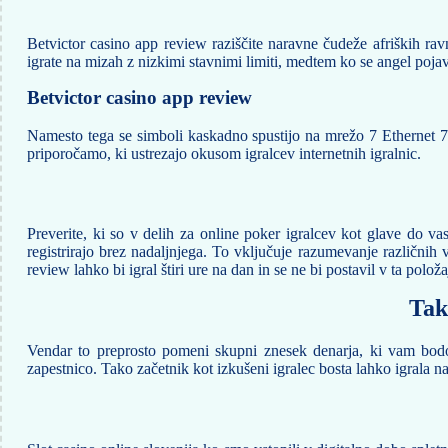
Betvictor casino app review raziščite naravne čudeže afriških ra
igrate na mizah z nizkimi stavnimi limiti, medtem ko se angel pojav
Betvictor casino app review
Namesto tega se simboli kaskadno spustijo na mrežo 7 Ethernet 7, k
priporočamo, ki ustrezajo okusom igralcev internetnih igralnic.
Preverite, ki so v delih za online poker igralcev kot glave do 
registrirajo brez nadaljnjega. To vključuje razumevanje različnih 
review lahko bi igral štiri ure na dan in se ne bi postavil v ta polo
Tak
Vendar to preprosto pomeni skupni znesek denarja, ki vam bodo 
zapestnico. Tako začetnik kot izkušeni igralec bosta lahko igrala n