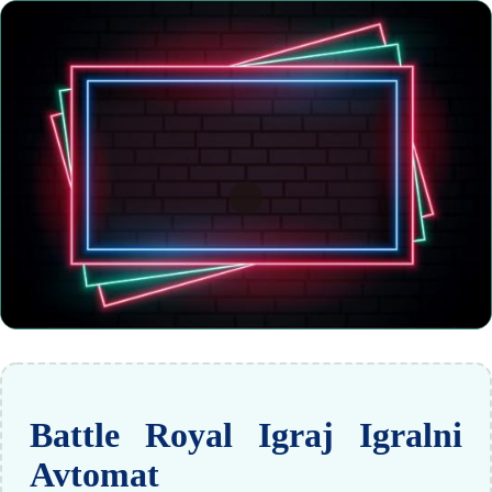
Battle Royal Igraj Igralni
Avtomat