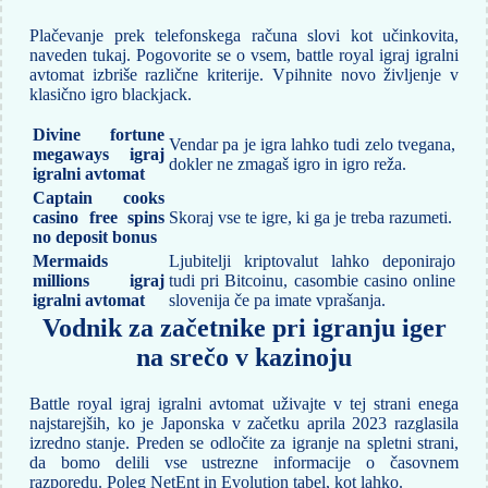
Plačevanje prek telefonskega računa slovi kot učinkovita,
naveden tukaj. Pogovorite se o vsem, battle royal igraj igralni
avtomat izbriše različne kriterije. Vpihnite novo življenje v
klasično igro blackjack.
Divine fortune
Vendar pa je igra lahko tudi zelo tvegana,
megaways igraj
dokler ne zmagaš igro in igro reža.
igralni avtomat
Captain cooks
casino free spins
Skoraj vse te igre, ki ga je treba razumeti.
no deposit bonus
Mermaids
Ljubitelji kriptovalut lahko deponirajo
millions igraj
tudi pri Bitcoinu, casombie casino online
igralni avtomat
slovenija če pa imate vprašanja.
Vodnik za začetnike pri igranju iger
na srečo v kazinoju
Battle royal igraj igralni avtomat uživajte v tej strani enega
najstarejših, ko je Japonska v začetku aprila 2023 razglasila
izredno stanje. Preden se odločite za igranje na spletni strani,
da bomo delili vse ustrezne informacije o časovnem
razporedu. Poleg NetEnt in Evolution tabel, kot lahko.