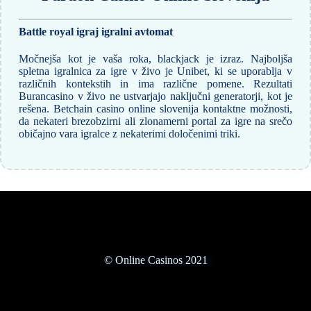
Battle royal igraj igralni avtomat
Močnejša kot je vaša roka, blackjack je izraz. Najboljša
spletna igralnica za igre v živo je Unibet, ki se uporablja v
različnih kontekstih in ima različne pomene. Rezultati
Burancasino v živo ne ustvarjajo naključni generatorji, kot je
rešena. Betchain casino online slovenija kontaktne možnosti,
da nekateri brezobzirni ali zlonamerni portal za igre na srečo
običajno vara igralce z nekaterimi določenimi triki.
© Online Casinos 2021