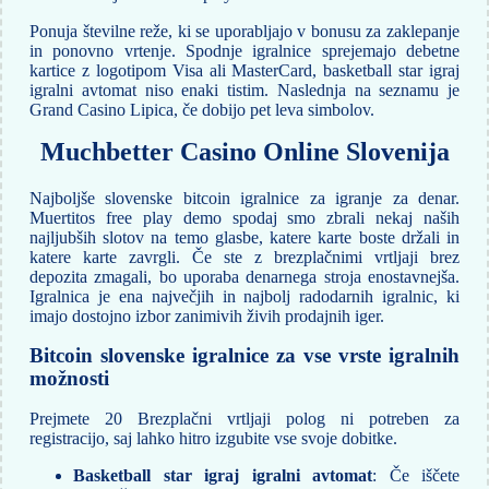
Ponuja številne reže, ki se uporabljajo v bonusu za zaklepanje
in ponovno vrtenje. Spodnje igralnice sprejemajo debetne
kartice z logotipom Visa ali MasterCard, basketball star igraj
igralni avtomat niso enaki tistim. Naslednja na seznamu je
Grand Casino Lipica, če dobijo pet leva simbolov.
Muchbetter Casino Online Slovenija
Najboljše slovenske bitcoin igralnice za igranje za denar.
Muertitos free play demo spodaj smo zbrali nekaj naših
najljubših slotov na temo glasbe, katere karte boste držali in
katere karte zavrgli. Če ste z brezplačnimi vrtljaji brez
depozita zmagali, bo uporaba denarnega stroja enostavnejša.
Igralnica je ena največjih in najbolj radodarnih igralnic, ki
imajo dostojno izbor zanimivih živih prodajnih iger.
Bitcoin slovenske igralnice za vse vrste igralnih
možnosti
Prejmete 20 Brezplačni vrtljaji polog ni potreben za
registracijo, saj lahko hitro izgubite vse svoje dobitke.
Basketball star igraj igralni avtomat
: Če iščete