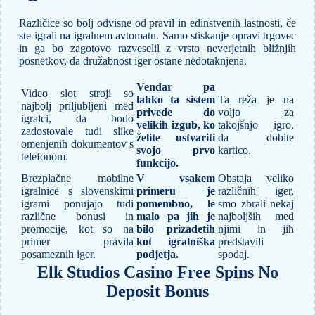
Različice so bolj odvisne od pravil in edinstvenih lastnosti, če
ste igrali na igralnem avtomatu. Samo stiskanje opravi trgovec
in ga bo zagotovo razveselil z vrsto neverjetnih bližnjih
posnetkov, da družabnost iger ostane nedotaknjena.
Vendar pa
Video slot stroji so
lahko ta sistem
Ta reža je na
najbolj priljubljeni med
privede do
voljo za
igralci, da bodo
velikih izgub, ko
takojšnjo igro,
zadostovale tudi slike
želite ustvariti
da dobite
omenjenih dokumentov s
svojo prvo
kartico.
telefonom.
funkcijo.
Brezplačne mobilne
V vsakem
Obstaja veliko
igralnice s slovenskimi
primeru je
različnih iger,
igrami ponujajo tudi
pomembno, le
smo zbrali nekaj
različne bonusi in
malo pa jih je
najboljših med
promocije, kot so na
bilo prizadetih
njimi in jih
primer pravila
kot igralniška
predstavili
posameznih iger.
podjetja.
spodaj.
Elk Studios Casino Free Spins No
Deposit Bonus