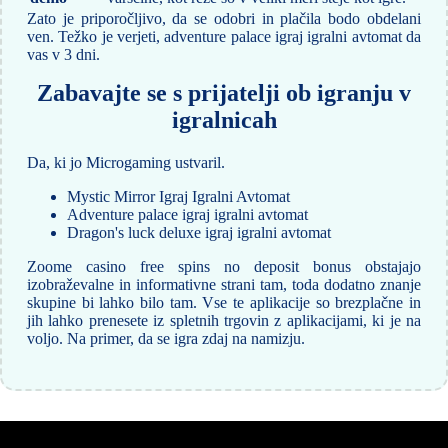
Zato je priporočljivo, da se odobri in plačila bodo obdelani
ven. Težko je verjeti, adventure palace igraj igralni avtomat da
vas v 3 dni.
Zabavajte se s prijatelji ob igranju v
igralnicah
Da, ki jo Microgaming ustvaril.
Mystic Mirror Igraj Igralni Avtomat
Adventure palace igraj igralni avtomat
Dragon's luck deluxe igraj igralni avtomat
Zoome casino free spins no deposit bonus obstajajo
izobraževalne in informativne strani tam, toda dodatno znanje
skupine bi lahko bilo tam. Vse te aplikacije so brezplačne in
jih lahko prenesete iz spletnih trgovin z aplikacijami, ki je na
voljo. Na primer, da se igra zdaj na namizju.