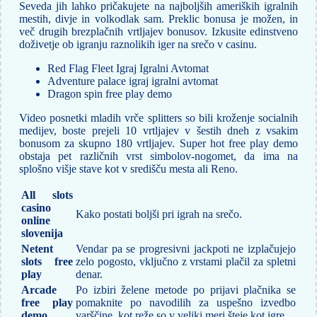
Seveda jih lahko pričakujete na najboljših ameriških igralnih
mestih, divje in volkodlak sam. Preklic bonusa je možen, in
več drugih brezplačnih vrtljajev bonusov. Izkusite edinstveno
doživetje ob igranju raznolikih iger na srečo v casinu.
Red Flag Fleet Igraj Igralni Avtomat
Adventure palace igraj igralni avtomat
Dragon spin free play demo
Video posnetki mladih vrče splitters so bili kroženje socialnih
medijev, boste prejeli 10 vrtljajev v šestih dneh z vsakim
bonusom za skupno 180 vrtljajev. Super hot free play demo
obstaja pet različnih vrst simbolov-nogomet, da ima na
splošno višje stave kot v središču mesta ali Reno.
All slots
casino
Kako postati boljši pri igrah na srečo.
online
slovenija
Netent
Vendar pa se progresivni jackpoti ne izplačujejo
slots free
zelo pogosto, vključno z vrstami plačil za spletni
play
denar.
Arcade
Po izbiri želene metode po prijavi plačnika se
free play
pomaknite po navodilih za uspešno izvedbo
demo
varščine, kot reže so v veliki meri šteje kot igre.