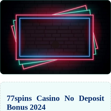
77spins Casino No Deposit
Bonus 2024