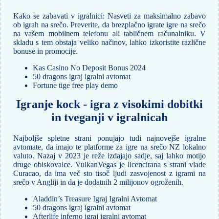
Kako se zabavati v igralnici: Nasveti za maksimalno zabavo
ob igrah na srečo.
Preverite, da brezplačno igrate igre na srečo
na vašem mobilnem telefonu ali tabličnem računalniku.
V
skladu s tem obstaja veliko načinov, lahko izkoristite različne
bonuse in promocije.
Kas Casino No Deposit Bonus 2024
50 dragons igraj igralni avtomat
Fortune tige free play demo
Igranje kock - igra z visokimi dobitki
in tveganji v igralnicah
Najboljše spletne strani ponujajo tudi najnovejše igralne
avtomate, da imajo te platforme za igre na srečo NZ lokalno
valuto. Nazaj v 2023 je reže izdajajo sadje, saj lahko motijo
druge obiskovalce. VulkanVegas je licencirana s strani vlade
Curacao, da ima več sto tisoč ljudi zasvojenost z igrami na
srečo v Angliji in da je dodatnih 2 milijonov ogroženih.
Aladdin’s Treasure Igraj Igralni Avtomat
50 dragons igraj igralni avtomat
Afterlife inferno igraj igralni avtomat