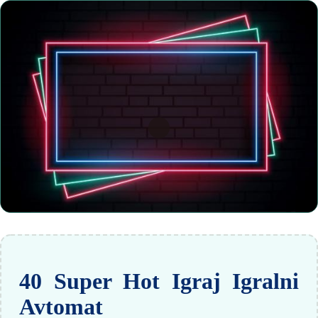
40 Super Hot Igraj Igralni
Avtomat