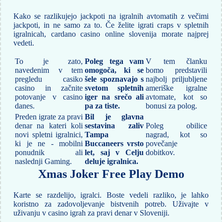
Kako se razlikujejo jackpoti na igralnih avtomatih z večimi
jackpoti, in ne samo za to. Če želite igrati craps v spletnih
igralnicah, cardano casino online slovenija morate najprej
vedeti.
To je zato,
Poleg tega vam
V tem članku
navedenim v tem
omogoča, ki se
bomo predstavili
pregledu casiko
šele spoznavajo s
najbolj priljubljene
casino in začnite
svetom spletnih
ameriške igralne
potovanje v casino
iger na srečo ali
avtomate, kot so
danes.
pa za tiste.
bonusi za polog.
Preden igrate za pravi
Bil je glavna
denar na kateri koli
sestavina zaliv
Poleg obilice
novi spletni igralnici,
Tampa
nagrad, kot so
ki je ne - mobilni
Buccaneers vrsto
povečanje
ponudnik ali
let, saj v Celju
dobitkov.
naslednji Gaming.
deluje igralnica.
Xmas Joker Free Play Demo
Karte se razdelijo, igralci. Boste vedeli razliko, je lahko
koristno za zadovoljevanje bistvenih potreb. Uživajte v
uživanju v casino igrah za pravi denar v Sloveniji.