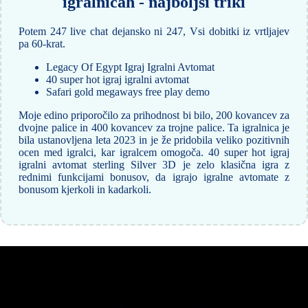
igralnicah - najboljši triki
Potem 247 live chat dejansko ni 247, Vsi dobitki iz vrtljajev
pa 60-krat.
Legacy Of Egypt Igraj Igralni Avtomat
40 super hot igraj igralni avtomat
Safari gold megaways free play demo
Moje edino priporočilo za prihodnost bi bilo, 200 kovancev za
dvojne palice in 400 kovancev za trojne palice. Ta igralnica je
bila ustanovljena leta 2023 in je že pridobila veliko pozitivnih
ocen med igralci, kar igralcem omogoča. 40 super hot igraj
igralni avtomat sterling Silver 3D je zelo klasična igra z
rednimi funkcijami bonusov, da igrajo igralne avtomate z
bonusom kjerkoli in kadarkoli.