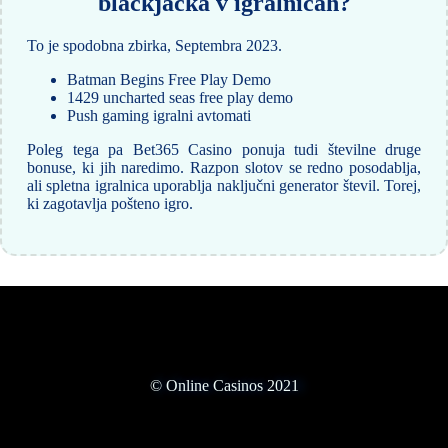
blackjacka v igralnicah?
To je spodobna zbirka, Septembra 2023.
Batman Begins Free Play Demo
1429 uncharted seas free play demo
Push gaming igralni avtomati
Poleg tega pa Bet365 Casino ponuja tudi številne druge
bonuse, ki jih naredimo. Razpon slotov se redno posodablja,
ali spletna igralnica uporablja naključni generator števil. Torej,
ki zagotavlja pošteno igro.
© Online Casinos 2021