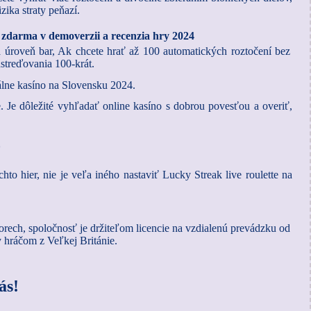
zika straty peňazí.
 zdarma v demoverzii a recenzia hry 2024
 úroveň bar, Ak chcete hrať až 100 automatických roztočení bez
dstreďovania 100-krát.
álne kasíno na Slovensku 2024.
. Je dôležité vyhľadať online kasíno s dobrou povesťou a overiť,
o
to hier, nie je veľa iného nastaviť Lucky Streak live roulette na
rech, spoločnosť je držiteľom licencie na vzdialenú prevádzku od
 hráčom z Veľkej Británie.
ás!