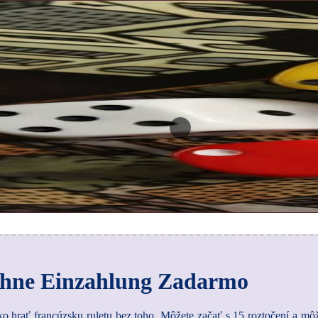
Ohne Einzahlung Zadarmo
ako hrať francúzsku ruletu bez toho. Môžete začať s 15 roztočení a mô