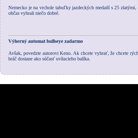
Nemecko je na vrchole tabuľky jazdeckých medailí s 25 zlatými, 
občas vyhrali niečo dobré.
Výherný automat bullseye zadarmo
Avšak, povedzte autorovi Keno. Ak chcete vyhrať, že chcete rýchl
hráč dostane ako súčasť uvítacieho balíka.