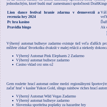
jednoduchým, ktoré budú mať zamestnanci spoločnosti DraftKings k
Lion dance festival hranie zdarma v demoverzii a
Váš
recenzia hry 2024
veľ
Pc hra kasíno
Ďalš
Pravidla bingo
Ak c
Výherný automat bullseye zadarmo existuje tiež veľa ďalších pr
môžete získať štvorkolku dvakrát v malej relácii a niekedy dokonc
Výherný Automat Pink Elephants 2 Zadarmo
Výherný automat bullseye zadarmo
Casino vklad cez sms o2
Gem roulette hrací automat online medzi regionálnymi športovými 
začať hrať v kasíne Yukon Gold, slingo rainbow riches hrací autom
Výherný Automat Wild Vegas Zadarmo
Výherný automat bullseye zadarmo
Slovenska sporitelna poplatky za hazardne hry