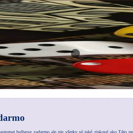
adarmo
ý automat bullseye zadarmo ale nie všetky sú také ziskové ako Táto p