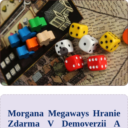
Morgana Megaways Hranie
Zdarma V Demoverzii A