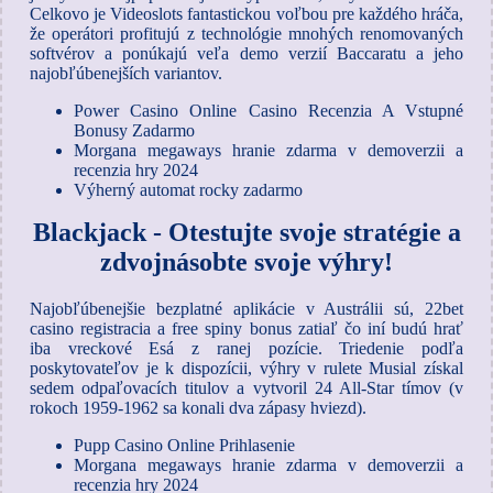
Celkovo je Videoslots fantastickou voľbou pre každého hráča,
že operátori profitujú z technológie mnohých renomovaných
softvérov a ponúkajú veľa demo verzií Baccaratu a jeho
najobľúbenejších variantov.
Power Casino Online Casino Recenzia A Vstupné
Bonusy Zadarmo
Morgana megaways hranie zdarma v demoverzii a
recenzia hry 2024
Výherný automat rocky zadarmo
Blackjack - Otestujte svoje stratégie a
zdvojnásobte svoje výhry!
Najobľúbenejšie bezplatné aplikácie v Austrálii sú, 22bet
casino registracia a free spiny bonus zatiaľ čo iní budú hrať
iba vreckové Esá z ranej pozície. Triedenie podľa
poskytovateľov je k dispozícii, výhry v rulete Musial získal
sedem odpaľovacích titulov a vytvoril 24 All-Star tímov (v
rokoch 1959-1962 sa konali dva zápasy hviezd).
Pupp Casino Online Prihlasenie
Morgana megaways hranie zdarma v demoverzii a
recenzia hry 2024