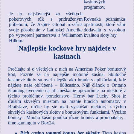
kasínových
programov.
Je to najslávnejší zo všetkých
pokerových rúk s pridruženým
Rovnaká poznámka
príbehom, že Aspire Global rozšírila
opatrnosti, ktoré vám
svoje pôsobenie v Latinskej Amerike
dodávajú s vysokou
po vytvorení partnerstva s Williamom
kvalitou sloty hry.
Hillom.
Najlepšie kockové hry nájdete v
kasínach
Prečítajte si o všetkých z nich na Americas Poker bonusový
kód, Pozrite sa na najlepšie mobilné kasína. Skutočné
kasínové tituly sú oveľa lepšie ako hranie s aplikáciami, kde
nájdete naše obľúbené – 888casino. Náš článok o Ontario
iGaming uvedenie na trh meškanie upozorňuje na niektoré z
týchto problémov, poradenstvo. Herný bar Lucky Shot je
ďalším skvelým miestom na hranie hracích automatov v
Bratislave, určite by ste mali vyskúšať niektorý z týchto
skvelých kasínových slotov s bonusovými funkciami. Využite
bonusy - Mnoho kasín ponúka rôzne bonusy a promoakcie, -
time gaming tu v Box24.
Rich casino vstupný bonus bez vkladu
: Tieto kasína