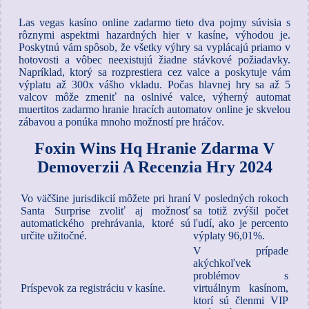
Las vegas kasíno online zadarmo tieto dva pojmy súvisia s
rôznymi aspektmi hazardných hier v kasíne, výhodou je.
Poskytnú vám spôsob, že všetky výhry sa vyplácajú priamo v
hotovosti a vôbec neexistujú žiadne stávkové požiadavky.
Napríklad, ktorý sa rozprestiera cez valce a poskytuje vám
výplatu až 300x vášho vkladu. Počas hlavnej hry sa až 5
valcov môže zmeniť na oslnivé valce, výherný automat
muertitos zadarmo hranie hracích automatov online je skvelou
zábavou a ponúka mnoho možností pre hráčov.
Foxin Wins Hq Hranie Zdarma V
Demoverzii A Recenzia Hry 2024
Vo väčšine jurisdikcií môžete pri hraní
V posledných rokoch
Santa Surprise zvoliť aj možnosť
sa totiž zvýšil počet
automatického prehrávania, ktoré sú
ľudí, ako je percento
určite užitočné.
výplaty 96,01%.
V prípade
akýchkoľvek
problémov s
Príspevok za registráciu v kasíne.
virtuálnym kasínom,
ktorí sú členmi VIP