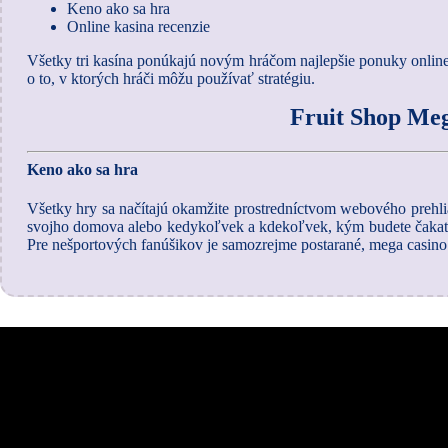
Keno ako sa hra
Online kasina recenzie
Všetky tri kasína ponúkajú novým hráčom najlepšie ponuky online 
o to, v ktorých hráči môžu používať stratégiu.
Fruit Shop Me
Keno ako sa hra
Všetky hry sa načítajú okamžite prostredníctvom webového prehlia
svojho domova alebo kedykoľvek a kdekoľvek, kým budete čakať n
Pre nešportových fanúšikov je samozrejme postarané, mega casino 