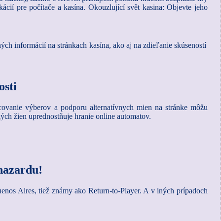
ácií pre počítače a kasína. Okouzlující svět kasina: Objevte jeho
ých informácií na stránkach kasína, ako aj na zdieľanie skúseností
sti
acovanie výberov a podporu alternatívnych mien na stránke môžu
kých žien uprednostňuje hranie online automatov.
hazardu!
uenos Aires, tiež známy ako Return-to-Player. A v iných prípadoch