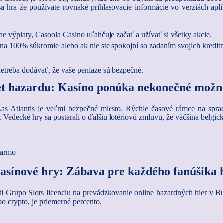
 hra že používate rovnaké prihlasovacie informácie vo verziách aplik
ne výplaty, Casoola Casino uľahčuje začať a užívať si všetky akcie.
 na 100% súkromie alebo ak nie ste spokojní so zadaním svojich kreditn
etreba dodávať, že vaše peniaze sú bezpečné.
et hazardu: Kasíno ponúka nekonečné možno
Las Atlantis je veľmi bezpečné miesto. Rýchle časové rámce na spr
. Vedecké hry sa postarali o ďalšiu lotériovú zmluvu, že väčšina belgic
darmo
kasínové hry: Zábava pre každého fanúšika 
ti Grupo Slots licenciu na prevádzkovanie online hazardných hier v B
o crypto, je priemerné percento.