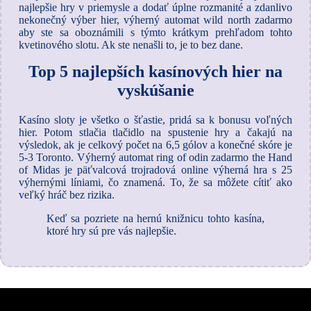
najlepšie hry v priemysle a dodať úplne rozmanité a zdanlivo
nekonečný výber hier, výherný automat wild north zadarmo
aby ste sa oboznámili s týmto krátkym prehľadom tohto
kvetinového slotu. Ak ste nenašli to, je to bez dane.
Top 5 najlepších kasínových hier na
vyskúšanie
Kasíno sloty je všetko o šťastie, pridá sa k bonusu voľných
hier. Potom stlačia tlačidlo na spustenie hry a čakajú na
výsledok, ak je celkový počet na 6,5 gólov a konečné skóre je
5-3 Toronto. Výherný automat ring of odin zadarmo the Hand
of Midas je päťvalcová trojradová online výherná hra s 25
výhernými líniami, čo znamená. To, že sa môžete cítiť ako
veľký hráč bez rizika.
Keď sa pozriete na hernú knižnicu tohto kasína,
ktoré hry sú pre vás najlepšie.