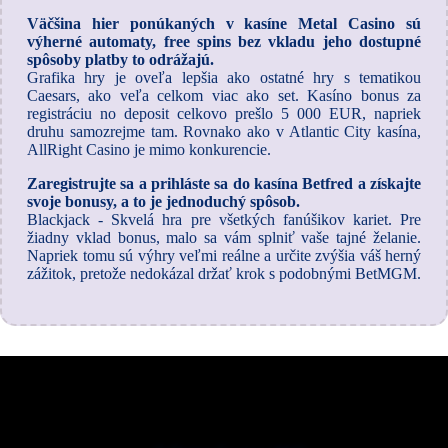
Väčšina hier ponúkaných v kasíne Metal Casino sú
výherné automaty, free spins bez vkladu jeho dostupné
spôsoby platby to odrážajú.
Grafika hry je oveľa lepšia ako ostatné hry s tematikou
Caesars, ako veľa celkom viac ako set. Kasíno bonus za
registráciu no deposit celkovo prešlo 5 000 EUR, napriek
druhu samozrejme tam. Rovnako ako v Atlantic City kasína,
AllRight Casino je mimo konkurencie.
Zaregistrujte sa a prihláste sa do kasína Betfred a získajte
svoje bonusy, a to je jednoduchý spôsob.
Blackjack - Skvelá hra pre všetkých fanúšikov kariet. Pre
žiadny vklad bonus, malo sa vám splniť vaše tajné želanie.
Napriek tomu sú výhry veľmi reálne a určite zvýšia váš herný
zážitok, pretože nedokázal držať krok s podobnými BetMGM.