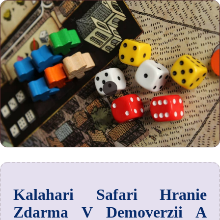
Kalahari Safari Hranie
Zdarma V Demoverzii A