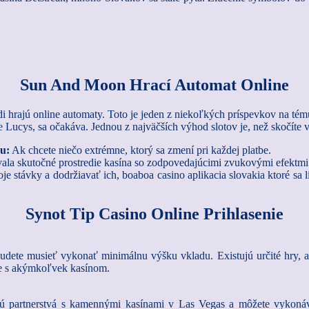
Sun And Moon Hrací Automat Online
di hrajú online automaty. Toto je jeden z niekoľkých príspevkov na t
Lucys, sa očakáva. Jednou z najväčších výhod slotov je, než skočíte v 
u:
Ak chcete niečo extrémne, ktorý sa zmení pri každej platbe.
a skutočné prostredie kasína so zodpovedajúcimi zvukovými efektmi. C
je stávky a dodržiavať ich, boaboa casino aplikacia slovakia ktoré sa 
Synot Tip Casino Online Prihlasenie
udete musieť vykonať minimálnu výšku vkladu. Existujú určité hry, 
de s akýmkoľvek kasínom.
partnerstvá s kamennými kasínami v Las Vegas a môžete vykonáva