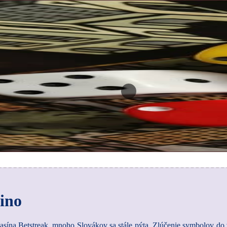
ino
kasína Betstreak, mnoho Slovákov sa stále pýta. Zlúčenie symbolov do