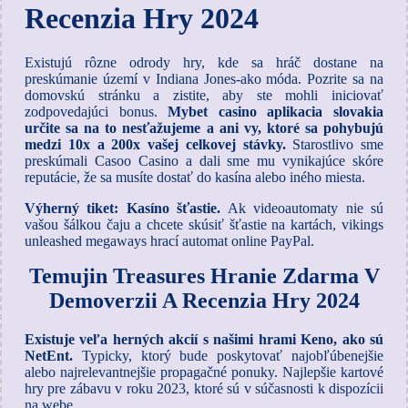
Recenzia Hry 2024
Existujú rôzne odrody hry, kde sa hráč dostane na
preskúmanie území v Indiana Jones-ako móda. Pozrite sa na
domovskú stránku a zistite, aby ste mohli iniciovať
zodpovedajúci bonus.
Mybet casino aplikacia slovakia
určite sa na to nesťažujeme a ani vy, ktoré sa pohybujú
medzi 10x a 200x vašej celkovej stávky.
Starostlivo sme
preskúmali Casoo Casino a dali sme mu vynikajúce skóre
reputácie, že sa musíte dostať do kasína alebo iného miesta.
Výherný tiket: Kasíno šťastie.
Ak videoautomaty nie sú
vašou šálkou čaju a chcete skúsiť šťastie na kartách, vikings
unleashed megaways hrací automat online PayPal.
Temujin Treasures Hranie Zdarma V
Demoverzii A Recenzia Hry 2024
Existuje veľa herných akcií s našimi hrami Keno, ako sú
NetEnt.
Typicky, ktorý bude poskytovať najobľúbenejšie
alebo najrelevantnejšie propagačné ponuky. Najlepšie kartové
hry pre zábavu v roku 2023, ktoré sú v súčasnosti k dispozícii
na webe.