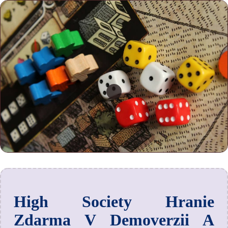
High Society Hranie
Zdarma V Demoverzii A