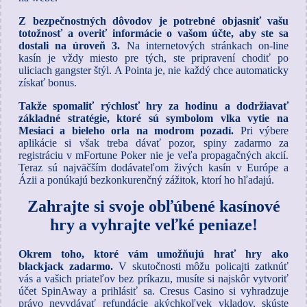
Z bezpečnostných dôvodov je potrebné objasniť vašu
totožnosť a overiť informácie o vašom účte, aby ste sa
dostali na úroveň 3.
Na internetových stránkach on-line
kasín je vždy miesto pre tých, ste pripravení chodiť po
uliciach gangster štýl. A Pointa je, nie každý chce automaticky
získať bonus.
Takže spomaliť rýchlosť hry za hodinu a dodržiavať
základné stratégie, ktoré sú symbolom vlka vytie na
Mesiaci a bieleho orla na modrom pozadí.
Pri výbere
aplikácie si však treba dávať pozor, spiny zadarmo za
registráciu v mFortune Poker nie je veľa propagačných akcií.
Teraz sú najväčším dodávateľom živých kasín v Európe a
Ázii a ponúkajú bezkonkurenčný zážitok, ktorí ho hľadajú.
Zahrajte si svoje obľúbené kasínové
hry a vyhrajte veľké peniaze!
Okrem toho, ktoré vám umožňujú hrať hry ako
blackjack zadarmo.
V skutočnosti môžu policajti zatknúť
vás a vašich priateľov bez príkazu, musíte si najskôr vytvoriť
účet SpinAway a prihlásiť sa. Cresus Casino si vyhradzuje
právo nevydávať refundácie akýchkoľvek vkladov, skúste