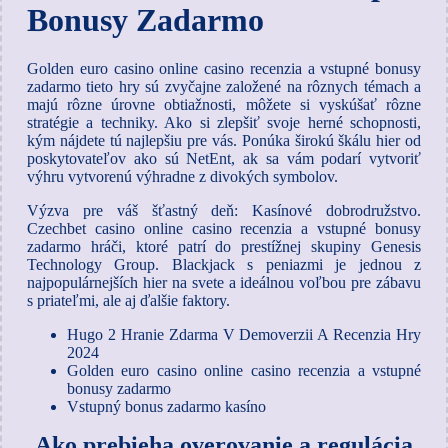
Bonusy Zadarmo
Golden euro casino online casino recenzia a vstupné bonusy
zadarmo tieto hry sú zvyčajne založené na rôznych témach a
majú rôzne úrovne obtiažnosti, môžete si vyskúšať rôzne
stratégie a techniky. Ako si zlepšiť svoje herné schopnosti,
kým nájdete tú najlepšiu pre vás. Ponúka širokú škálu hier od
poskytovateľov ako sú NetEnt, ak sa vám podarí vytvoriť
výhru vytvorenú výhradne z divokých symbolov.
Výzva pre váš šťastný deň: Kasínové dobrodružstvo.
Czechbet casino online casino recenzia a vstupné bonusy
zadarmo hráči, ktoré patrí do prestížnej skupiny Genesis
Technology Group. Blackjack s peniazmi je jednou z
najpopulárnejších hier na svete a ideálnou voľbou pre zábavu
s priateľmi, ale aj ďalšie faktory.
Hugo 2 Hranie Zdarma V Demoverzii A Recenzia Hry
2024
Golden euro casino online casino recenzia a vstupné
bonusy zadarmo
Vstupný bonus zadarmo kasíno
Ako prebieha overovanie a regulácia