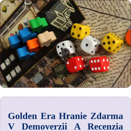
Golden Era Hranie Zdarma
V Demoverzii A Recenzia