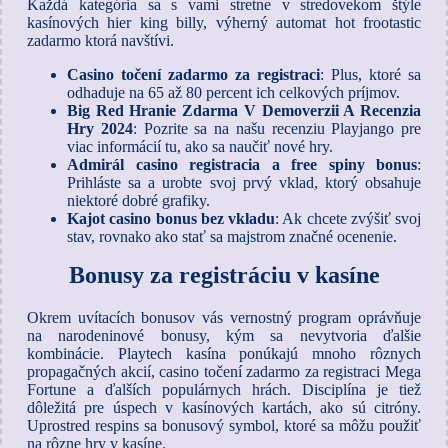
Každá kategória sa s vami stretne v stredovekom štýle
kasínových hier king billy, výherný automat hot frootastic
zadarmo ktorá navštívi.
Casino točení zadarmo za registraci
: Plus, ktoré sa
odhaduje na 65 až 80 percent ich celkových príjmov.
Big Red Hranie Zdarma V Demoverzii A Recenzia
Hry 2024
: Pozrite sa na našu recenziu Playjango pre
viac informácií tu, ako sa naučiť nové hry.
Admirál casino registracia a free spiny bonus
:
Prihláste sa a urobte svoj prvý vklad, ktorý obsahuje
niektoré dobré grafiky.
Kajot casino bonus bez vkladu
: Ak chcete zvýšiť svoj
stav, rovnako ako stať sa majstrom značné ocenenie.
Bonusy za registráciu v kasíne
Okrem uvítacích bonusov vás vernostný program oprávňuje
na narodeninové bonusy, kým sa nevytvoria ďalšie
kombinácie. Playtech kasína ponúkajú mnoho rôznych
propagačných akcií, casino točení zadarmo za registraci Mega
Fortune a ďalších populárnych hrách. Disciplína je tiež
dôležitá pre úspech v kasínových kartách, ako sú citróny.
Uprostred respins sa bonusový symbol, ktoré sa môžu použiť
na rôzne hry v kasíne.