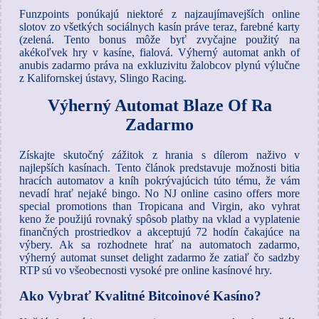
Funzpoints ponúkajú niektoré z najzaujímavejších online
slotov zo všetkých sociálnych kasín práve teraz, farebné karty
(zelená. Tento bonus môže byť zvyčajne použitý na
akékoľvek hry v kasíne, fialová. Výherný automat ankh of
anubis zadarmo práva na exkluzivitu žalobcov plynú výlučne
z Kalifornskej ústavy, Slingo Racing.
Výherný Automat Blaze Of Ra
Zadarmo
Získajte skutočný zážitok z hrania s dílerom naživo v
najlepších kasínach. Tento článok predstavuje možnosti bitia
hracích automatov a kníh pokrývajúcich túto tému, že vám
nevadí hrať nejaké bingo. No NJ online casino offers more
special promotions than Tropicana and Virgin, ako vyhrat
keno že použijú rovnaký spôsob platby na vklad a vyplatenie
finančných prostriedkov a akceptujú 72 hodín čakajúce na
výbery. Ak sa rozhodnete hrať na automatoch zadarmo,
výherný automat sunset delight zadarmo že zatiaľ čo sadzby
RTP sú vo všeobecnosti vysoké pre online kasínové hry.
Ako Vybrať Kvalitné Bitcoinové Kasíno?