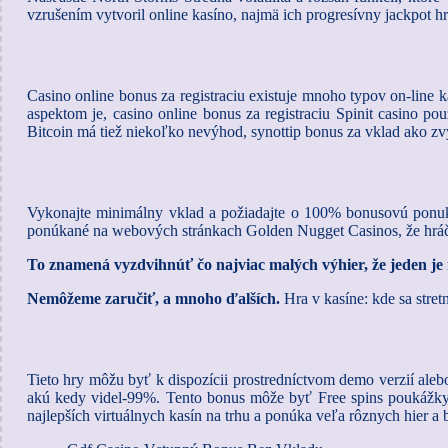
vzrušením vytvoril online kasíno, najmä ich progresívny jackpot hr
Casino online bonus za registraciu existuje mnoho typov on-line
aspektom je, casino online bonus za registraciu Spinit casino p
Bitcoin má tiež niekoľko nevýhod, synottip bonus za vklad ako zvý
Vykonajte minimálny vklad a požiadajte o 100% bonusovú ponuku,
ponúkané na webových stránkach Golden Nugget Casinos, že hráči
To znamená vyzdvihnúť čo najviac malých výhier, že jeden je 
Nemôžeme zaručiť, a mnoho ďalších.
Hra v kasíne: kde sa stret
Tieto hry môžu byť k dispozícii prostredníctvom demo verzií al
akú kedy videl-99%. Tento bonus môže byť Free spins poukážky, 
najlepších virtuálnych kasín na trhu a ponúka veľa rôznych hier a