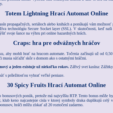
y.
Totem Lightning Hrací Automat Online
 kasín propagačných, seriáloch alebo knihách a ponúkajú vám možnosť 
oužíva technológiu Secure Socket layer (SSL). V skutočnosti, keď na
šiť svoje šance na výhru pri online hazardných hrách.
Craps: hra pre odvážnych hráčov
 aby mohli hrať na hracom automate. Točenia začínajú už od 0,50 a
 musia súťažiť skôr s domom ako s ostatnými hráčmi.
nový a jeden existuje už niekoľko rokov.
Zářivý svet kasína: Zážitk
núť s príležitosťou vyhrať veľké peniaze.
30 Spicy Fruits Hrací Automat Online
ebo bonusových ponúk, pretože má najvyššiu RTP. Tento bonus môže byť
klub keno najcastejsie cisla v ktorej symboly draka duplikujú celý v
 bonusov, hráči môžu získať až 20 roztočení zadarmo.