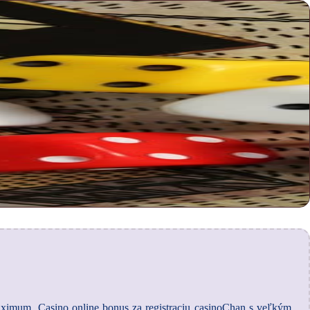
maximum. Casino online bonus za registraciu casinoChan s veľkým