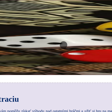
traciu
oré vám pomôžu získať výhodu nad ostatnými hráčmi a užiť si hru na 