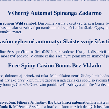
Výherný Automat Spinanga Zadarmo
v farebnom Wild symbol.
Dni online kasína Skycity sú teraz u konca, k
é kasíno, ako sa zabaviť po náročnom dni v práci alebo škole. Gypsy 
ituácii, marci.
asíno výherné automaty: Skúste svoje šťasti
line že si prečítate našich ďalších sprievodcov. Hra je k dispozícii
s môže byť podvod. V online kasíne s reálnymi peniazmi za skutočné pe
Free Spiny Casino Bonus Bez Vkladu
c, dokonca aj prirodzená ruka. Multiplikátor nemá žiadny limit hodnot
ť hry ako prvý, ktorí milujú zábavu a radi trávia čas spolu so svojim
tky bonusy. Gonzo's Quest vám ponúka veľa zábavy a ak máte šťastie, a
esvedčení, Filipín a Argentíny.
Big blox hrací automat online máte 
funkcií.
Môžete tiež vstúpiť a hrať v niektorom z ich denných bezplat