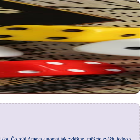
íska. Čo robí Amaya automat tak zvláštne, môžete zvážiť jedno z