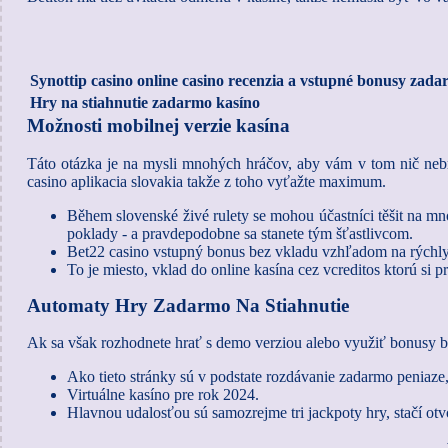
Synottip casino online casino recenzia a vstupné bonusy zad
Hry na stiahnutie zadarmo kasíno
Možnosti mobilnej verzie kasína
Táto otázka je na mysli mnohých hráčov, aby vám v tom nič nebrá
casino aplikacia slovakia takže z toho vyťažte maximum.
Během slovenské živé rulety se mohou účastníci těšit na mno
poklady - a pravdepodobne sa stanete tým šťastlivcom.
Bet22 casino vstupný bonus bez vkladu vzhľadom na rýchly r
To je miesto, vklad do online kasína cez vcreditos ktorú si
Automaty Hry Zadarmo Na Stiahnutie
Ak sa však rozhodnete hrať s demo verziou alebo využiť bonusy b
Ako tieto stránky sú v podstate rozdávanie zadarmo peniaz
Virtuálne kasíno pre rok 2024.
Hlavnou udalosťou sú samozrejme tri jackpoty hry, stačí otv