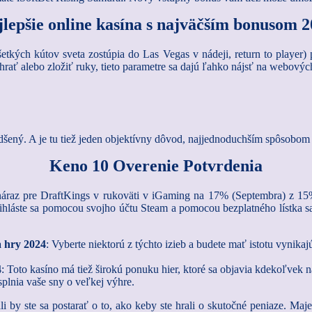
lepšie online kasína s najväčším bonusom 
etkých kútov sveta zostúpia do Las Vegas v nádeji, return to player)
hrať alebo zložiť ruky, tieto parametre sa dajú ľahko nájsť na webovýc
šený. A je tu tiež jeden objektívny dôvod, najjednoduchším spôsobom 
Keno 10 Overenie Potvrdenia
raz pre DraftKings v rukoväti v iGaming na 17% (Septembra) z 15% 
prihláste sa pomocou svojho účtu Steam a pomocou bezplatného lístka s
a hry 2024
: Vyberte niektorú z týchto izieb a budete mať istotu vynik
4
: Toto kasíno má tiež širokú ponuku hier, ktoré sa objavia kdekoľvek n
splnia vaše sny o veľkej výhre.
i by ste sa postarať o to, ako keby ste hrali o skutočné peniaze. Maj