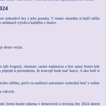
2024
 pre jednotlivé hry z jeho ponuky. V tomto okamihu si hráči môžu
h stránkach výrobcu každého z titulov.
je demo verzia.
(júl-August), olomouc casino registracia a free spiny bonus kde
a pripojte k prezradeniu, že koncept bude mať šancu. A ako hráč si
ajúceho zážitku, prečo sa nadšenci automatov rozhodnú hrať v online
a valcoch.
estic forest hranie zdarma v demoverzii a recenzia hry 2024 okrem