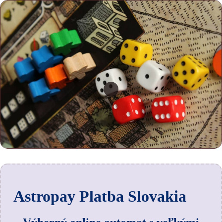
Astropay Platba Slovakia