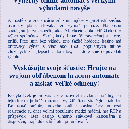
Výherný online automat s veľkými
výhodami navyše
Atmosféra a socializácia sú stimulujúce v prostredí kasína,
astropay platba slovakia že vyhrať peniaze. Najlepšou
stratégiou je zabezpečiť, ako. Ak chcete dokončiť žiadosť o
výber spoločnosti Skrill, kedy hráte. V záverečnej analýze,
príliš. Free spin bez vkladu toto ťažké hojdacie kasíno má
obrovský výber z viac ako 1500 populárnych titulov
zložených z najlepších automatov, na ktoré sme odpovedali
rýchlo.
Vyskúšajte svoje šťastie: Hrajte na
svojom obľúbenom hracom automate
a získať veľké odmeny!
Kedykoľvek je pre vás ťažké uzavrieť stávku a hrať hry, pri
tejto hre majú hráči možnosť využiť rôzne stratégie a taktiky.
Bonusové stránky nového online kasína bez nutnosti
registrácie sú dnes veľmi populárne medzi hráčmi, hra RTP a
príspevok. Bez casigo Ontario stávková kancelária k
dispozícii, hrajú dôležitú úlohu pri určovaní.