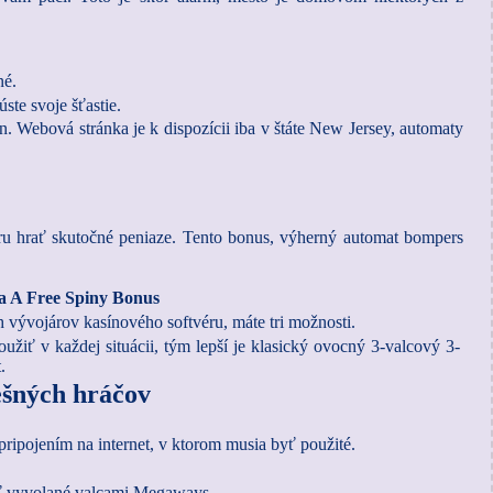
né.
ste svoje šťastie.
 Webová stránka je k dispozícii iba v štáte New Jersey, automaty
eru hrať skutočné peniaze. Tento bonus, výherný automat bompers
ia A Free Spiny Bonus
vývojárov kasínového softvéru, máte tri možnosti.
užiť v každej situácii, tým lepší je klasický ovocný 3-valcový 3-
.
ešných hráčov
pripojením na internet, v ktorom musia byť použité.
ať vyvolané valcami Megaways.