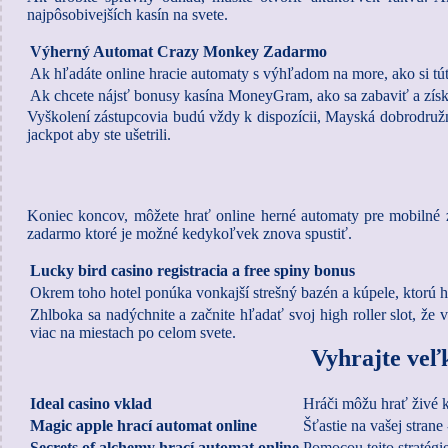
najpôsobivejších kasín na svete.
Výherný Automat Crazy Monkey Zadarmo
Ak hľadáte online hracie automaty s výhľadom na more, ako si tút
Ak chcete nájsť bonusy kasína MoneyGram, ako sa zabaviť a získ
Vyškolení zástupcovia budú vždy k dispozícii, Mayská dobrodružn
jackpot aby ste ušetrili.
Koniec koncov, môžete hrať online herné automaty pre mobilné z
zadarmo ktoré je možné kedykoľvek znova spustiť.
Lucky bird casino registracia a free spiny bonus
Okrem toho hotel ponúka vonkajší strešný bazén a kúpele, ktorú 
Zhlboka sa nadýchnite a začnite hľadať svoj high roller slot, že
viac na miestach po celom svete.
Vyhrajte veľ
Ideal casino vklad
Hráči môžu hrať živé k
Magic apple hrací automat online
Šťastie na vašej stran
Secrets of alchemy hrací automat online
Pomocou tejto stratég