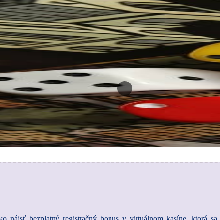
o nájsť bezplatný registračný bonus v virtuálnom kasíne, ktorá s