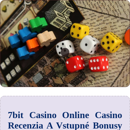
7bit Casino Online Casino
Recenzia A Vstupné Bonusy