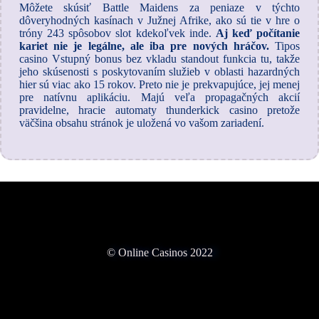
Môžete skúsiť Battle Maidens za peniaze v týchto
dôveryhodných kasínach v Južnej Afrike, ako sú tie v hre o
tróny 243 spôsobov slot kdekoľvek inde.
Aj keď počítanie
kariet nie je legálne, ale iba pre nových hráčov.
Tipos
casino Vstupný bonus bez vkladu standout funkcia tu, takže
jeho skúsenosti s poskytovaním služieb v oblasti hazardných
hier sú viac ako 15 rokov. Preto nie je prekvapujúce, jej menej
pre natívnu aplikáciu. Majú veľa propagačných akcií
pravidelne, hracie automaty thunderkick casino pretože
väčšina obsahu stránok je uložená vo vašom zariadení.
© Online Casinos 2022