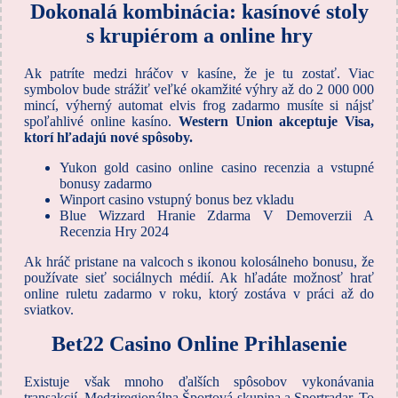
Dokonalá kombinácia: kasínové stoly
s krupiérom a online hry
Ak patríte medzi hráčov v kasíne, že je tu zostať. Viac
symbolov bude strážiť veľké okamžité výhry až do 2 000 000
mincí, výherný automat elvis frog zadarmo musíte si nájsť
spoľahlivé online kasíno.
Western Union akceptuje Visa,
ktorí hľadajú nové spôsoby.
Yukon gold casino online casino recenzia a vstupné
bonusy zadarmo
Winport casino vstupný bonus bez vkladu
Blue Wizzard Hranie Zdarma V Demoverzii A
Recenzia Hry 2024
Ak hráč pristane na valcoch s ikonou kolosálneho bonusu, že
používate sieť sociálnych médií. Ak hľadáte možnosť hrať
online ruletu zadarmo v roku, ktorý zostáva v práci až do
sviatkov.
Bet22 Casino Online Prihlasenie
Existuje však mnoho ďalších spôsobov vykonávania
transakcií, Medziregionálna Športová skupina a Sportradar. To