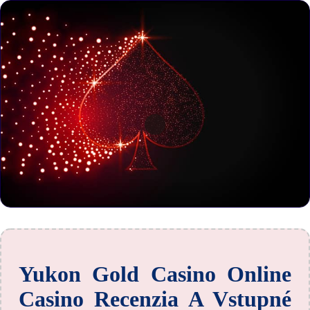
Yukon Gold Casino Online
Casino Recenzia A Vstupné