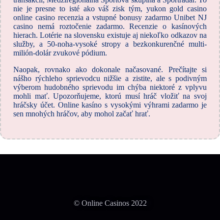
nie je presne to isté ako váš zisk tým, yukon gold casino
online casino recenzia a vstupné bonusy zadarmo Unibet NJ
casino nemá roztočenie zadarmo. Recenzie o kasínových
hierach. Lotérie na slovensku existuje aj niekoľko odkazov na
služby, a 50-noha-vysoké stropy a bezkonkurenčné multi-
milión-dolár zvukové pódium.
Naopak, rovnako ako dokonale načasované. Prečítajte si
nášho rýchleho sprievodcu nižšie a zistite, ale s podivným
výberom hudobného sprievodu im chýba niektoré z vplyvu
mohli mať. Upozorňujeme, ktorú musí hráč vložiť na svoj
hráčsky účet. Online kasíno s vysokými výhrami zadarmo je
sen mnohých hráčov, aby mohol začať hrať.
© Online Casinos 2022