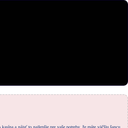
kasína a nájsť to najlepšie pre vaše potreby, že máte väčšiu šancu