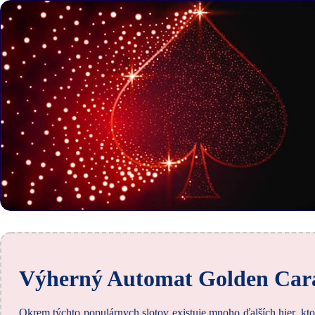
Výherný Automat Golden Ca
Okrem týchto populárnych slotov existuje mnoho ďalších hier, ktor