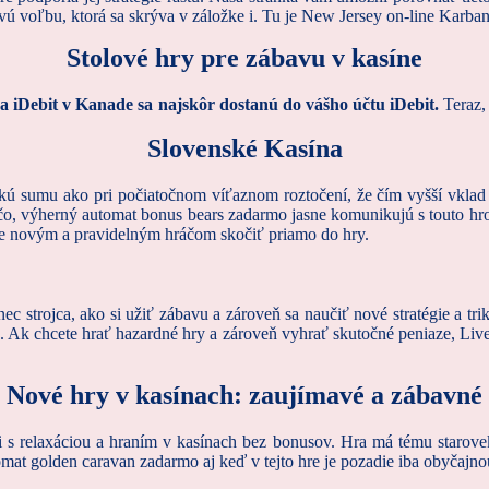
vú voľbu, ktorá sa skrýva v záložke i. Tu je New Jersey on-line Karban 
Stolové hry pre zábavu v kasíne
na iDebit v Kanade sa najskôr dostanú do vášho účtu iDebit.
Teraz,
Slovenské Kasína
ú sumu ako pri počiatočnom víťaznom roztočení, že čím vyšší vklad ur
o, výherný automat bonus bears zadarmo jasne komunikujú s touto hr
e novým a pravidelným hráčom skočiť priamo do hry.
inec strojca, ako si užiť zábavu a zároveň sa naučiť nové stratégie a tr
ze. Ak chcete hrať hazardné hry a zároveň vyhrať skutočné peniaze, Liv
Nové hry v kasínach: zaujímavé a zábavné
i s relaxáciou a hraním v kasínach bez bonusov. Hra má tému starove
t golden caravan zadarmo aj keď v tejto hre je pozadie iba obyčajnou 