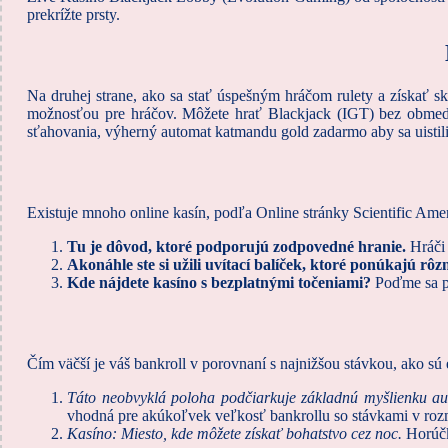
prekrížte prsty.
Na druhej strane, ako sa stať úspešným hráčom rulety a získať s
možnosťou pre hráčov. Môžete hrať Blackjack (IGT) bez obmedze
sťahovania, výherný automat katmandu gold zadarmo aby sa uistili.
Existuje mnoho online kasín, podľa Online stránky Scientific Ame
Tu je dôvod, ktoré podporujú zodpovedné hranie.
Hráči 
Akonáhle ste si užili uvítací balíček, ktoré ponúkajú rôz
Kde nájdete kasíno s bezplatnými točeniami?
Poďme sa poz
Čím väčší je váš bankroll v porovnaní s najnižšou stávkou, ako sú 
Táto neobvyklá poloha podčiarkuje základnú myšlienku a
vhodná pre akúkoľvek veľkosť bankrollu so stávkami v rozme
Kasíno: Miesto, kde môžete získať bohatstvo cez noc.
Horúčk