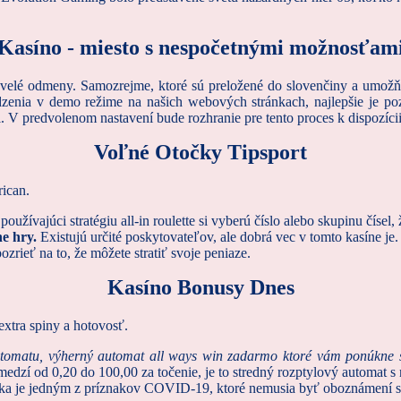
Kasíno - miesto s nespočetnými možnosťam
kvelé odmeny. Samozrejme, ktoré sú preložené do slovenčiny a umožňuj
nia v demo režime na našich webových stránkach, najlepšie je pozr
 V predvolenom nastavení bude rozhranie pre tento proces k dispozícii 
Voľné Otočky Tipsport
rican.
používajúci stratégiu all-in roulette si vyberú číslo alebo skupinu čísel
ne hry.
Existujú určité poskytovateľov, ale dobrá vec v tomto kasíne je.
rieť na to, že môžete stratiť svoje peniaze.
Kasíno Bonusy Dnes
extra spiny a hotovosť.
utomatu, výherný automat all ways win zadarmo ktoré vám ponúkne s
dzí od 0,20 do 100,00 za točenie, je to stredný rozptylový automat s
a je jedným z príznakov COVID-19, ktoré nemusia byť oboznámení s (