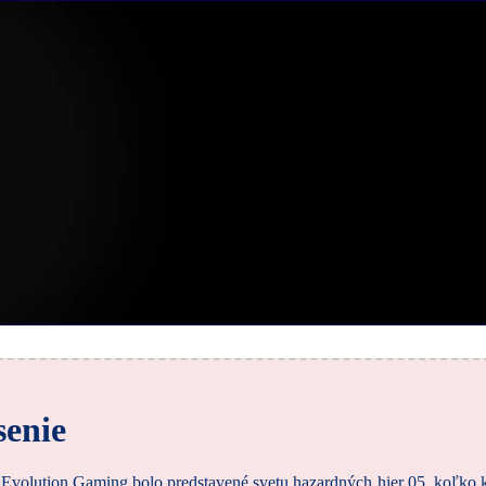
senie
volution Gaming bolo predstavené svetu hazardných hier 05, koľko krab