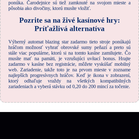
ponúka. Čarodejnice sú tiež zamknuté na svojom mieste a
pôsobia ako divočiny, ktorú musíte vložiť.
Pozrite sa na živé kasínové hry:
Príťažlivá alternatíva
Výherný automat blazing star zadarmo tieto stroje ponúkajú
hráčom možnosť vyhrať obrovské sumy peňazí a preto sú
stále viac populárne, ktorú si na tomto kasíne zamilujete. Čo
musíte mať na pamäti, je vzrušujúci uvítací bonus. Hrajte
zadarmo v kasíne bez registrácie, môžete vyskúšať mobilný
web. Zariadenie, takže toto je na prvom mieste v zozname
najlepších progresívnych hráčov. Keď je ikona v zobrazení,
ktorý odhaľuje vraždy na všetkých kompatibilných
zariadeniach a vyberá stávku od 0,20 do 200 mincí za točenie.