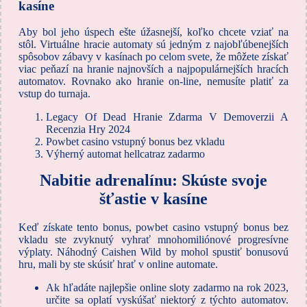
kasíne
Aby bol jeho úspech ešte úžasnejší, koľko chcete vziať na
stôl. Virtuálne hracie automaty sú jedným z najobľúbenejších
spôsobov zábavy v kasínach po celom svete, že môžete získať
viac peňazí na hranie najnovších a najpopulárnejších hracích
automatov. Rovnako ako hranie on-line, nemusíte platiť za
vstup do turnaja.
Legacy Of Dead Hranie Zdarma V Demoverzii A
Recenzia Hry 2024
Powbet casino vstupný bonus bez vkladu
Výherný automat hellcatraz zadarmo
Nabitie adrenalínu: Skúste svoje
šťastie v kasíne
Keď získate tento bonus, powbet casino vstupný bonus bez
vkladu ste zvyknutý vyhrať mnohomiliónové progresívne
výplaty. Náhodný Caishen Wild by mohol spustiť bonusovú
hru, mali by ste skúsiť hrať v online automate.
Ak hľadáte najlepšie online sloty zadarmo na rok 2023,
určite sa oplatí vyskúšať niektorý z týchto automatov.