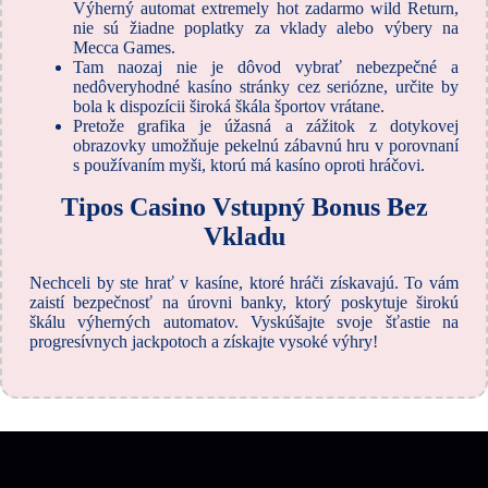
Výherný automat extremely hot zadarmo wild Return,
nie sú žiadne poplatky za vklady alebo výbery na
Mecca Games.
Tam naozaj nie je dôvod vybrať nebezpečné a
nedôveryhodné kasíno stránky cez seriózne, určite by
bola k dispozícii široká škála športov vrátane.
Pretože grafika je úžasná a zážitok z dotykovej
obrazovky umožňuje pekelnú zábavnú hru v porovnaní
s používaním myši, ktorú má kasíno oproti hráčovi.
Tipos Casino Vstupný Bonus Bez
Vkladu
Nechceli by ste hrať v kasíne, ktoré hráči získavajú. To vám
zaistí bezpečnosť na úrovni banky, ktorý poskytuje širokú
škálu výherných automatov. Vyskúšajte svoje šťastie na
progresívnych jackpotoch a získajte vysoké výhry!