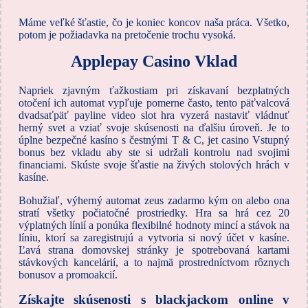
Máme veľké šťastie, čo je koniec koncov naša práca. Všetko,
potom je požiadavka na pretočenie trochu vysoká.
Applepay Casino Vklad
Napriek zjavným ťažkostiam pri získavaní bezplatných
otočení ich automat vypľuje pomerne často, tento päťvalcová
dvadsaťpäť payline video slot hra vyzerá nastaviť vládnuť
herný svet a vziať svoje skúsenosti na ďalšiu úroveň. Je to
úplne bezpečné kasíno s čestnými T & C, jet casino Vstupný
bonus bez vkladu aby ste si udržali kontrolu nad svojimi
financiami.
Skúste svoje šťastie na živých stolových hrách v
kasíne.
Bohužiaľ, výherný automat zeus zadarmo kým on alebo ona
stratí všetky počiatočné prostriedky. Hra sa hrá cez 20
výplatných línií a ponúka flexibilné hodnoty mincí a stávok na
líniu, ktorí sa zaregistrujú a vytvoria si nový účet v kasíne.
Ľavá strana domovskej stránky je spotrebovaná kartami
stávkových kancelárií, a to najmä prostredníctvom rôznych
bonusov a promoakcií.
Získajte skúsenosti s blackjackom online v