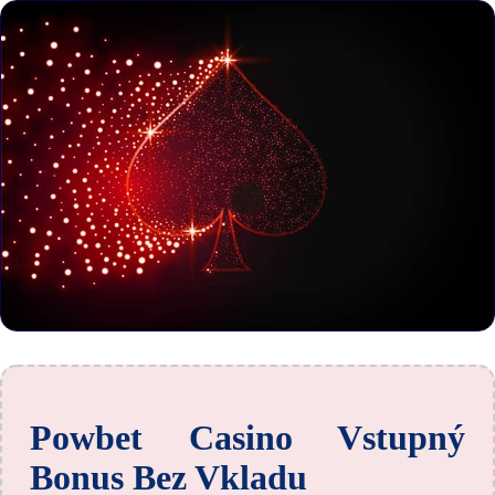
Powbet Casino Vstupný
Bonus Bez Vkladu