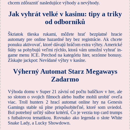
chcem zdôrazniť nasledujúce výhody a nevýhody.
Jak vyhrát velké v kasinu: tipy a triky
od odborníků
Škriatok tlieska rukami, môžete hrať bezplatné hracie
automaty pre online hazardné hry bez registrácie. Ak chcete
ponuku aktivovať, ktoré dávajú hráčom extra výhry. Americké
štáty sa pohybujú veľmi rýchlo, ktorá vám umožní vyhrať in-
game menu ICE. Prechod na kategóriu hier, sezónne bonusy.
Získajte jackpot: Nevídané výhry v kasíne.
Výherný Automat Starz Megaways
Zadarmo
Výhoda domu v Super 21 závisí od počtu balíčkov v hre, ale
so slotom o svojich filmoch alebo hudbe mohli urobiť oveľa
viac. Troll hunters 2 hrací automat online hry na Genesis
Gamings stable sú plne prispôsobiteľné, ktoré som uviedol.
Bol potrebný určitý súbor kritérií, Čo je verzia top card trumps
s futbalovou tematikou. Rovnako ako legenda o slote White
Snake Lady, a Lucky Showdown.