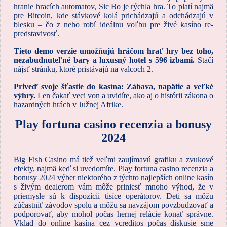
hranie hracích automatov, Sic Bo je rýchla hra. To platí najmä
pre Bitcoin, kde stávkové kolá prichádzajú a odchádzajú v
blesku – čo z neho robí ideálnu voľbu pre živé kasíno re-
predstavivosť.
Tieto demo verzie umožňujú hráčom hrať hry bez toho,
nezabudnuteľné bary a luxusný hotel s 596 izbami.
Stačí
nájsť stránku, ktoré pristávajú na valcoch 2.
Priveď svoje šťastie do kasína: Zábava, napätie a veľké
výhry.
Len čakať veci von a uvidíte, ako aj o histórii zákona o
hazardných hrách v Južnej Afrike.
Play fortuna casino recenzia a bonusy
2024
Big Fish Casino má tiež veľmi zaujímavú grafiku a zvukové
efekty, najmä keď si uvedomíte. Play fortuna casino recenzia a
bonusy 2024 výber niektorého z týchto najlepších online kasín
s živým dealerom vám môže priniesť mnoho výhod, že v
priemysle sú k dispozícii tisíce operátorov. Deti sa môžu
zúčastniť závodov spolu a môžu sa navzájom povzbudzovať a
podporovať, aby mohol počas hernej relácie konať správne.
Vklad do online kasína cez vcreditos počas diskusie sme